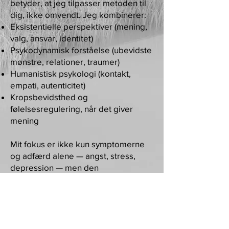
betyder, at jeg tilpasser metoden til
dig, ikke omvendt. Jeg kombinerer:
Eksistentielle perspektiver (mening,
valg, ansvar, identitet)
Psykodynamisk forståelse (ubevidste
mønstre, relationer, traumer)
Humanistisk psykologi (kontakt,
empati, autenticitet)
Kropsbevidsthed og
følelsesregulering, når det giver
mening
Mit fokus er ikke kun symptomerne
og adfærd alene — angst, stress,
depression — men den
underliggende struktur, der holder
dem i live.
Terapi er udfordrende. Det skal den
også være. For reel forandring
kræver, at du tør undersøge det, du