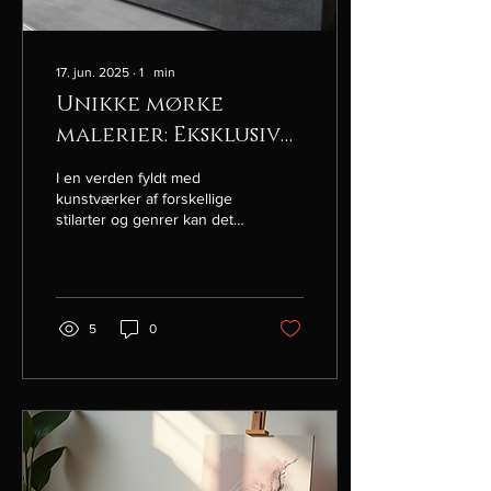
17. jun. 2025
∙
1
min
Unikke mørke
malerier: Eksklusiv
kunst til salg
I en verden fyldt med
kunstværker af forskellige
stilarter og genrer kan det
være en udfordring at finde
noget virkelig unikt. Men
hos...
5
0