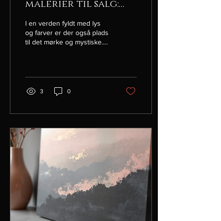
malerier til salg:
Dybde og unikke
I en verden fyldt med lys
kunstværker
og farver er der også plads
til det mørke og mystiske.
Hos Obscura Humanum
kan du finde enestående
og unikke...
3
0